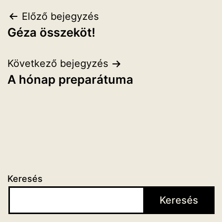
Bejegyzés
Előző bejegyzés
Géza összeköt!
navigáció
Következő bejegyzés
A hónap preparátuma
Keresés
Keresés