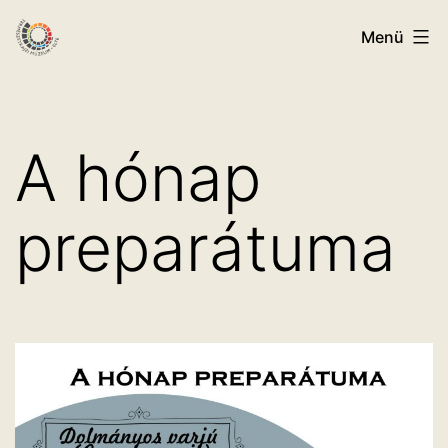
Ugrás
ELTE
Menü
a
Természetrajzi
tartalomhoz
Múzeum
A hónap
preparátuma