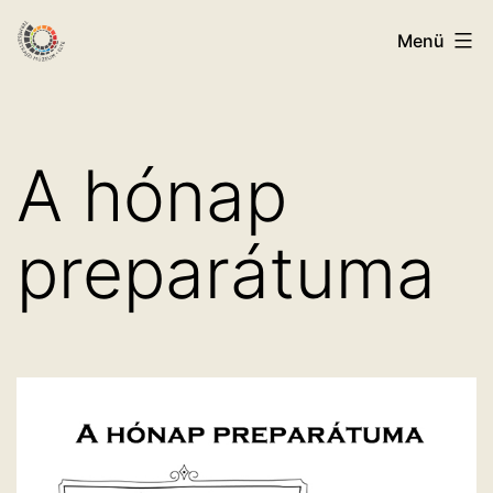
Ugrás
ELTE
Menü
a
Természetrajzi
tartalomhoz
Múzeum
A hónap
preparátuma