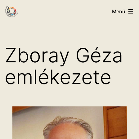
Ugrás
ELTE
Menü
a
Természetrajzi
tartalomhoz
Múzeum
Zboray Géza
emlékezete