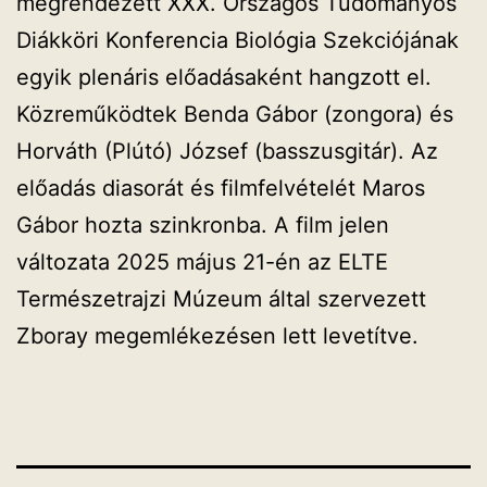
megrendezett XXX. Országos Tudományos
Diákköri Konferencia Biológia Szekciójának
egyik plenáris előadásaként hangzott el.
Közreműködtek Benda Gábor (zongora) és
Horváth (Plútó) József (basszusgitár). Az
előadás diasorát és filmfelvételét Maros
Gábor hozta szinkronba. A film jelen
változata 2025 május 21-én az ELTE
Természetrajzi Múzeum által szervezett
Zboray megemlékezésen lett levetítve.