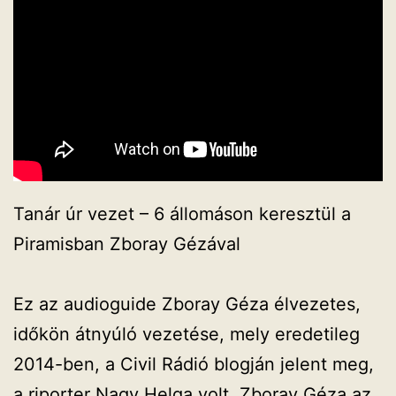
Tanár úr vezet – 6 állomáson keresztül a
Piramisban Zboray Gézával
Ez az audioguide Zboray Géza élvezetes,
időkön átnyúló vezetése, mely eredetileg
2014-ben, a Civil Rádió blogján jelent meg,
a riporter Nagy Helga volt. Zboray Géza az