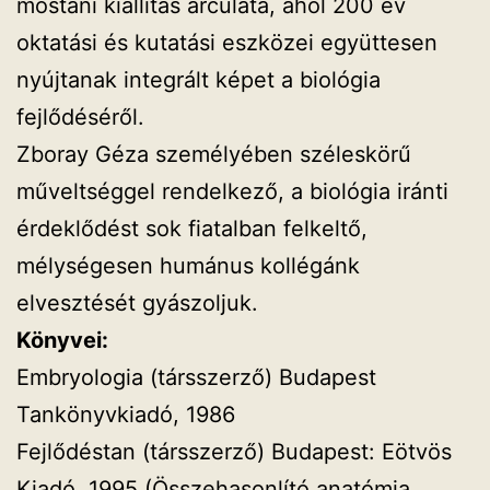
mostani kiállítás arculata, ahol 200 év
oktatási és kutatási eszközei együttesen
nyújtanak integrált képet a biológia
fejlődéséről.
Zboray Géza személyében széleskörű
műveltséggel rendelkező, a biológia iránti
érdeklődést sok fiatalban felkeltő,
mélységesen humánus kollégánk
elvesztését gyászoljuk.
Könyvei:
Embryologia (társszerző) Budapest
Tankönyvkiadó, 1986
Fejlődéstan (társszerző) Budapest: Eötvös
Kiadó, 1995 (Összehasonlító anatómia