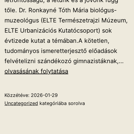
létfontosságú, a létünk és a jövőnk függ
tőle. Dr. Ronkayné Tóth Mária biológus-
muzeológus (ELTE Természetrajzi Múzeum,
ELTE Urbanizációs Kutatócsoport) sok
évtizede kutat a témában.A kötetlen,
tudományos ismeretterjesztő előadások
Vár
felvételizni szándékozó gimnazistáknak,…
me
olvasásának folytatása
Közzétéve:
2026-01-29
Uncategorized
kategóriába sorolva